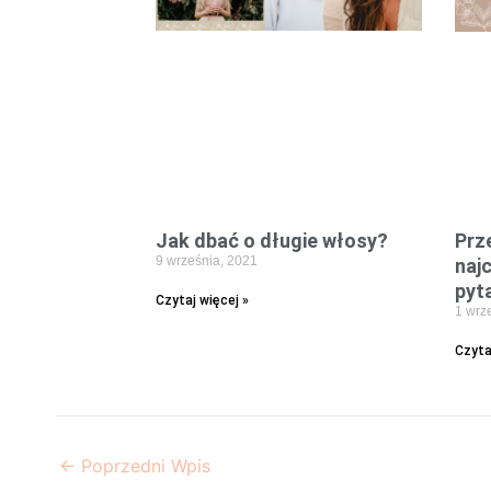
Jak dbać o długie włosy?
Prz
9 września, 2021
naj
pyt
Czytaj więcej »
1 wrz
Czyta
←
Poprzedni Wpis