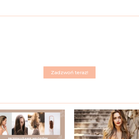
mną, a w kilka godzin będziesz mieć dł
e miasto Andrychów jest w terenie do którego mogę przyje
Zadzwoń teraz!