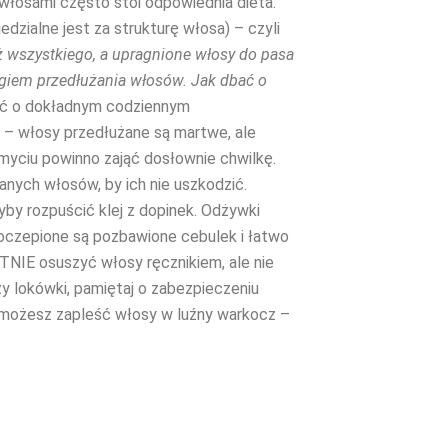
włosami często stoi odpowiednia dieta.
zialne jest za strukturę włosa) – czyli
uż wszystkiego, a upragnione włosy do pasa
iegiem przedłużania włosów. Jak dbać o
ć o dokładnym codziennym
ę – włosy przedłużane są martwe, ale
myciu powinno zająć dosłownie chwilkę.
nanych włosów, by ich nie uszkodzić.
by rozpuścić klej z dopinek. Odżywki
oczepione są pozbawione cebulek i łatwo
ATNIE osuszyć włosy ręcznikiem, ale nie
czy lokówki, pamiętaj o zabezpieczeniu
 możesz zapleść włosy w luźny warkocz –