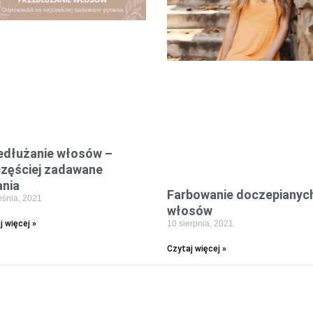
edłużanie włosów –
częściej zadawane
ania
Farbowanie doczepianyc
eśnia, 2021
włosów
10 sierpnia, 2021
j więcej »
Czytaj więcej »