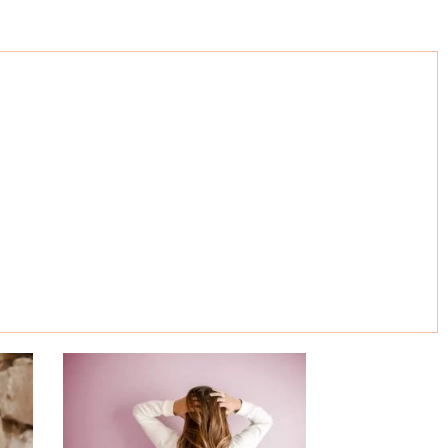
ugie i gęste włosy!
chać.