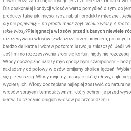
odwdzięczą za to i będą rosnąć jeszcze dłuższe. Dodatkowo, 
Dla doskonałej kondycji włosów warto pomyśleć o tym, co jem
produkty takie jak: mięso, ryby, nabiał i produkty mleczne…
Jeśl
się nie pojawiają – po prostu masz zbyt cienkie włosy. A może
takie włosy?
Pielęgnacja włosów przedłużanych niewiele róż
rozczesywaniu włosów (zwłaszcza przed umyciem, po umyciu i ra
bardzo delikatne i wbrew pozorom łatwo je zniszczyć. Jeśli 
Jeśli mimo rozczesywania zrobi się kołtun, nigdy nie rozczesuj
Włosy doczepiane należy myć specjalnym szamponem – bez prote
nakładamy od połowy włosów, omijamy okolice łączeń! Wybier
się przesuszają. Włosy myjemy, masując skórę głowy, najlepie
wycieraj ich. Włosy doczepiane najlepiej zostawić do naturalne
włosów sprayem termoaktywnym, który ochroni je przed wysok
ułatwi to czesanie długich włosów po przebudzeniu.