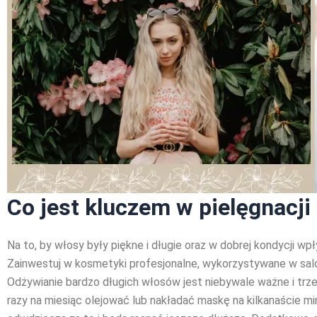
Co jest kluczem w pielęgnacj
Na to, by włosy były piękne i długie oraz w dobrej kondycji
Zainwestuj w kosmetyki profesjonalne, wykorzystywane w sal
Odżywianie bardzo długich włosów jest niebywale ważne i trze
razy na miesiąc olejować lub nakładać maskę na kilkanaście mi