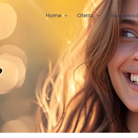
Home
Oferta
Skup włos
?