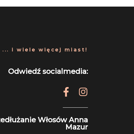
... i wiele więcej miast!
Odwiedź socialmedia:
F
I
a
n
c
s
e
t
zedłużanie Włosów Anna
b
a
Mazur
o
g