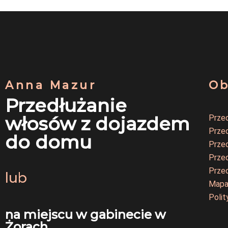
Anna Mazur
Ob
Przedłużanie
włosów z dojazdem
Przed
Prze
do domu
Prze
Prze
Prze
lub
Mapa
Polit
na miejscu w gabinecie w
Żorach