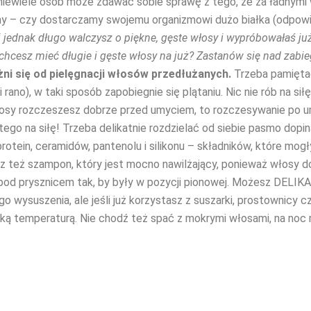
niewiele osób może zdawać sobie sprawę z tego, że za ładnymi 
y – czy dostarczamy swojemu organizmowi dużo białka (odpowied
i jednak długo walczysz o piękne, gęste włosy i wypróbowałaś j
 chcesz mieć długie i gęste włosy na już? Zastanów się nad zab
ni się od pielęgnacji włosów przedłużanych.
Trzeba pamięta
no), w taki sposób zapobiegnie się plątaniu. Nic nie rób na sił
włosy rozczeszesz dobrze przed umyciem, to rozczesywanie po u
 tego na siłę! Trzeba delikatnie rozdzielać od siebie pasmo dopi
in, ceramidów, pantenolu i silikonu – składników, które mogły
z też szampon, który jest mocno nawilżający, ponieważ włosy d
j pod prysznicem tak, by były w pozycji pionowej. Możesz DELIK
go wysuszenia, ale jeśli już korzystasz z suszarki, prostownicy 
ą temperaturą. Nie chodź też spać z mokrymi włosami, na noc