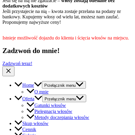
Jeśli się na nią nie zgadzacie –
włosy zostają odesłane bez
dodatkowych kosztów
Jeśli przystajecie na nią – kwota zostaje przelana na podany nr
bankowy. Kupujemy włosy od wielu lat, możesz nam zaufać.
Proponujemy najwyższe ceny!
Istnieje możliwość dojazdu do klienta i ścięcia włosów na miejscu.
Zadzwoń do mnie!
Zadzwoń teraz!
Home
Przełącznik menu
O mnie
Oferta
Przełącznik menu
Gatunki włosów
Pielęgnacja włosów
Metody doczepiania włosów
Skup włosów
Cennik