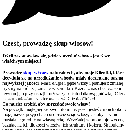
Cześć, prowadzę skup włosów!
Jeżeli zastanawiasz się, gdzie sprzedać włosy - jesteś we
właściwym miejscu!
Prowadzę
skup włosów
naturalnych, aby moje Klientki, które
decydują się na przedłużanie włosów miały doczepiane pasma
najwyższej jakości.
Masz długie i gęste włosy i planujesz zmianę
fryzury na krótszą, zmianę wizerunku? Każda z nas chce czasem
rewolucji, a przy okazji możesz zyskać dodatkową gotówkę! Oferta
na skup włosów jest kierowana właśnie do Ciebie!
Co musisz zrobić, aby sprzedać swoje włosy?
Na początku najlepiej zadzwoń do mnie, jeżeli jesteś z moich okolic
mogę nawet przyjechać i osobiście ściąć włosy, tak abyś Ty nie
musiała tego robić na własną rękę. Wcześniej zaproponuje wycenę
bazując na ich długości włosów, ich struktury i koloru. Skupujemy