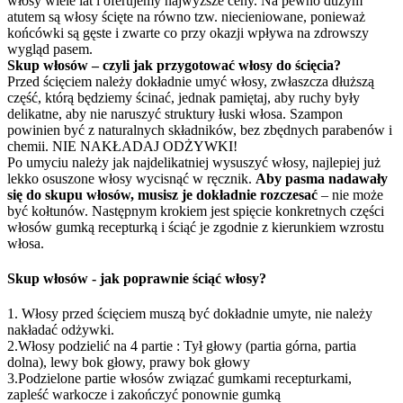
włosy wiele lat i oferujemy najwyższe ceny. Na pewno dużym
atutem są włosy ścięte na równo tzw. niecieniowane, ponieważ
końcówki są gęste i zwarte co przy okazji wpływa na zdrowszy
wygląd pasem.
Skup włosów – czyli jak przygotować włosy do ścięcia?
Przed ścięciem należy dokładnie umyć włosy, zwłaszcza dłuższą
część, którą będziemy ścinać, jednak pamiętaj, aby ruchy były
delikatne, aby nie naruszyć struktury łuski włosa. Szampon
powinien być z naturalnych składników, bez zbędnych parabenów i
chemii. NIE NAKŁADAJ ODŻYWKI!
Po umyciu należy jak najdelikatniej wysuszyć włosy, najlepiej już
lekko osuszone włosy wycisnąć w ręcznik.
Aby pasma nadawały
się do skupu włosów, musisz je dokładnie rozczesać
– nie może
być kołtunów. Następnym krokiem jest spięcie konkretnych części
włosów gumką recepturką i ściąć je zgodnie z kierunkiem wzrostu
włosa.
Skup włosów - jak poprawnie ściąć włosy?
1. Włosy przed ścięciem muszą być dokładnie umyte, nie należy
nakładać odżywki.
2.Włosy podzielić na 4 partie : Tył głowy (partia górna, partia
dolna), lewy bok głowy, prawy bok głowy
3.Podzielone partie włosów związać gumkami recepturkami,
zapleść warkocze i zakończyć ponownie gumką