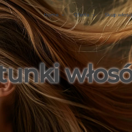
Home
Oferta
Skup włos
tunki włos