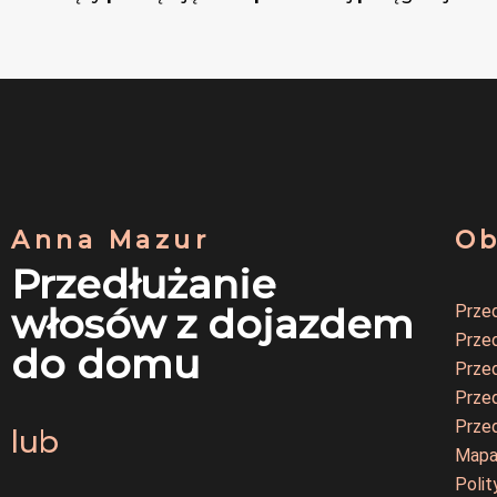
Anna Mazur
Ob
Przedłużanie
włosów z dojazdem
Przed
Prze
do domu
Prze
Prze
Prze
lub
Mapa
Polit