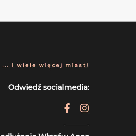
... i wiele więcej miast!
Odwiedź socialmedia:
F
I
a
n
c
s
e
t