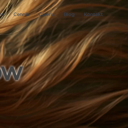
ów
Cennik
Galeria
Blog
Kontakt
ów