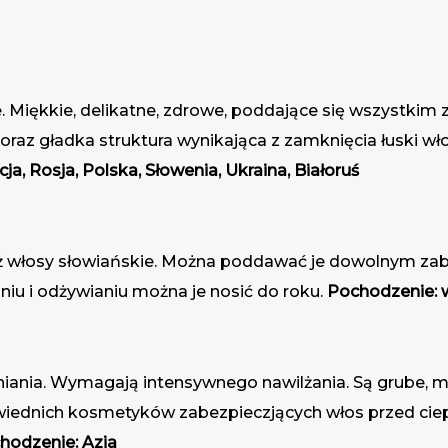
e. Miękkie, delikatne, zdrowe, poddające się wszystkim
d oraz gładka struktura wynikająca z zamknięcia łuski wł
a, Rosja, Polska, Słowenia, Ukraina, Białoruś
 niż włosy słowiańskie. Można poddawać je dowolnym zab
iu i odżywianiu można je nosić do roku.
Pochodzenie: w
aśniania. Wymagają intensywnego nawilżania. Są grube, 
wiednich kosmetyków zabezpieczjących włos przed ciep
hodzenie: Azja