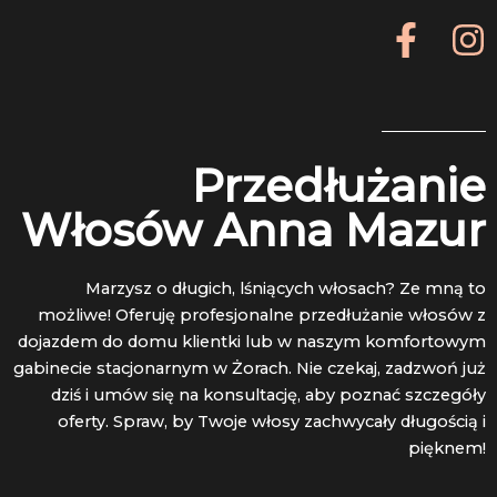
F
I
a
n
c
s
e
t
b
a
Przedłużanie
o
g
o
r
Włosów Anna Mazur
k
a
-
Marzysz o długich, lśniących włosach? Ze mną to
f
możliwe! Oferuję profesjonalne przedłużanie włosów z
dojazdem do domu klientki lub w naszym komfortowym
gabinecie stacjonarnym w Żorach. Nie czekaj, zadzwoń już
dziś i umów się na konsultację, aby poznać szczegóły
oferty. Spraw, by Twoje włosy zachwycały długością i
pięknem!