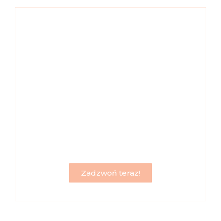
Chcę mieć
długie
włosy!
Skontaktuj się ze mną i umów na
metamorfozę. Zarezerwuj termin już dziś!
Zadzwoń teraz!