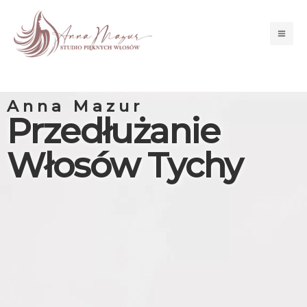
Przejdź
Mai
do
Men
treści
Anna Mazur
Przedłużanie
Włosów Tychy