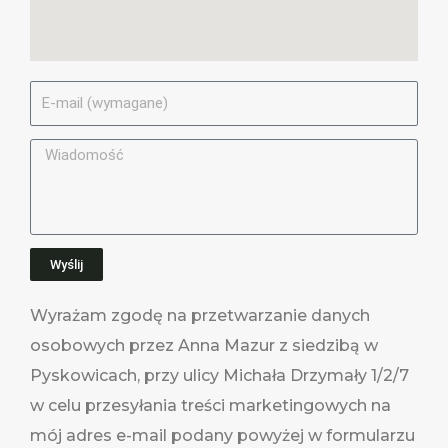
E
-
M
M
a
e
i
s
l
s
a
Wyślij
g
e
Wyrażam zgodę na przetwarzanie danych
osobowych przez Anna Mazur z siedzibą w
Pyskowicach, przy ulicy Michała Drzymały 1/2/7
w celu przesyłania treści marketingowych na
mój adres e-mail podany powyżej w formularzu