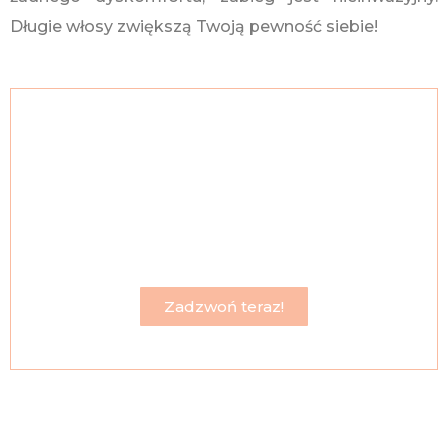
Długie włosy zwiększą Twoją pewność siebie!
Skontaktuj się ze mną, a w kilka
godzin będziesz mieć długie i
gęste włosy!
Twoje miasto Tychy znajduje się w terenie do
którego mogę przyjechać.
Zadzwoń teraz!