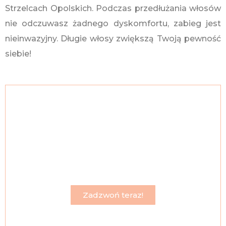
Strzelcach Opolskich. Podczas przedłużania włosów
nie odczuwasz żadnego dyskomfortu, zabieg jest
nieinwazyjny. Długie włosy zwiększą Twoją pewność
siebie!
Skontaktuj się ze mną, a w kilka
godzin będziesz mieć długie i
gęste włosy!
Miasto Strzelce Opolskie znajduje się w terenie do
którego mogę przyjechać.
Zadzwoń teraz!