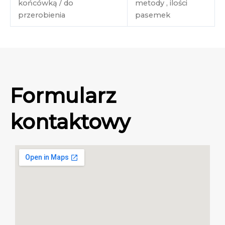
końcówką / do
metody , ilości
przerobienia
pasemek
Formularz
kontaktowy