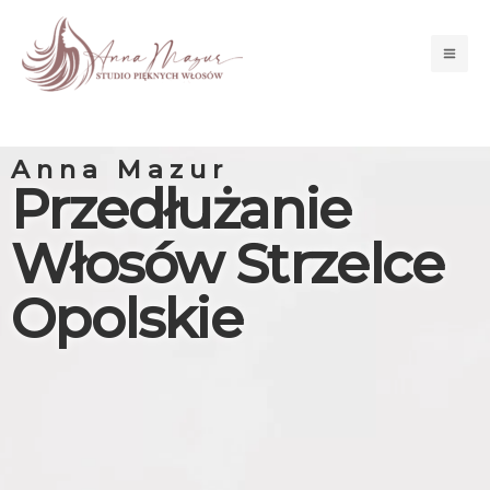
Przejdź
Mai
do
Men
treści
Anna Mazur
Przedłużanie
Włosów Strzelce
Opolskie