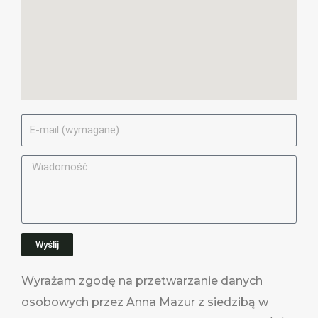
E
-
M
M
a
e
i
s
l
s
a
Wyślij
g
e
Wyrażam zgodę na przetwarzanie danych
osobowych przez Anna Mazur z siedzibą w