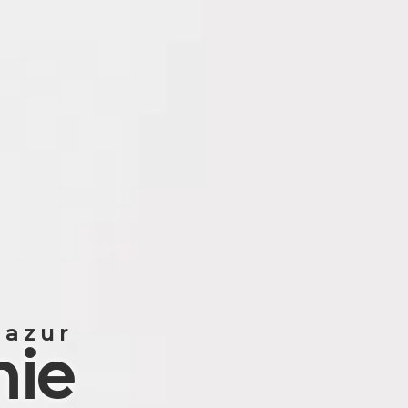
Mazur
nie