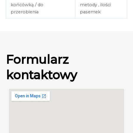
końcówką / do
metody , ilości
przerobienia
pasemek
Formularz
kontaktowy