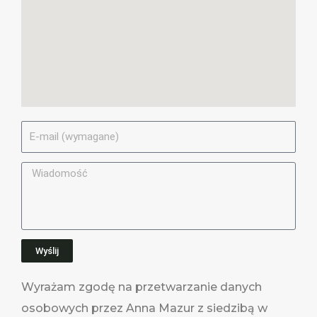
E
-
M
M
a
e
i
s
l
s
a
Wyślij
g
e
Wyrażam zgodę na przetwarzanie danych
osobowych przez Anna Mazur z siedzibą w