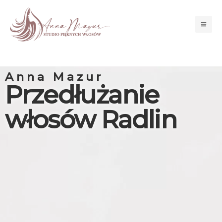
Przejdź
Mai
do
Men
treści
Anna Mazur
Przedłużanie
włosów Radlin