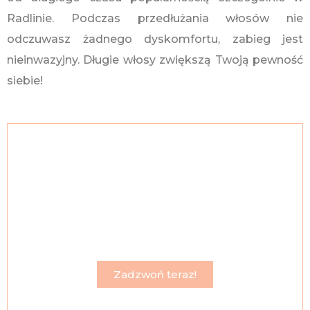
Radlinie. Podczas przedłużania włosów nie
odczuwasz żadnego dyskomfortu, zabieg jest
nieinwazyjny. Długie włosy zwiększą Twoją pewność
siebie!
Skontaktuj się ze mną, a w kilka
godzin będziesz mieć długie i
gęste włosy!
Twoje miasto Radlin jest w terenie do którego
mogę przyjechać.
Zadzwoń teraz!