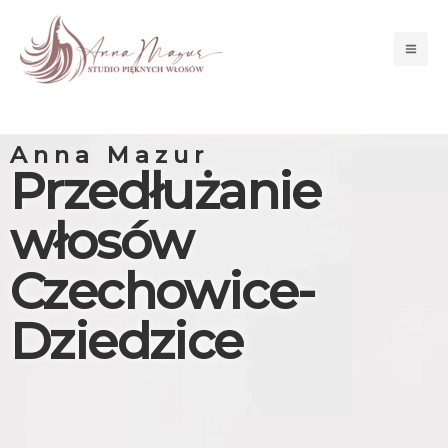
Przejdź
Mai
do
Men
treści
Anna Mazur
Przedłużanie
włosów
Czechowice-
Dziedzice