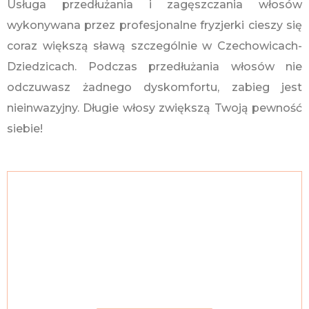
Usługa przedłużania i zagęszczania włosów
wykonywana przez profesjonalne fryzjerki cieszy się
coraz większą sławą szczególnie w Czechowicach-
Dziedzicach. Podczas przedłużania włosów nie
odczuwasz żadnego dyskomfortu, zabieg jest
nieinwazyjny. Długie włosy zwiększą Twoją pewność
siebie!
Skontaktuj się ze mną, a w kilka
godzin będziesz mieć długie i
gęste włosy!
Twoje miasto Czechowice-Dziedzice jest w terenie
do którego mogę przyjechać.