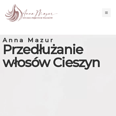
Przejdź
Mai
do
Men
treści
Anna Mazur
Przedłużanie
włosów Cieszyn