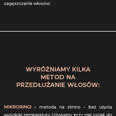
zagęszczanie włosów:
WYRÓŻNIAMY KILKA
METOD NA
PRZEDŁUŻANIE WŁOSÓW:
MIKRORINGI
– metoda na zimno – bez użycia
wysokiej temperatury. Używamy przy niej cążek do