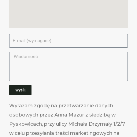
E
-
M
M
a
e
i
s
l
s
a
Wyślij
g
e
Wyrażam zgodę na przetwarzanie danych
osobowych przez Anna Mazur z siedzibą w
Pyskowicach, przy ulicy Michała Drzymały 1/2/7
w celu przesyłania treści marketingowych na