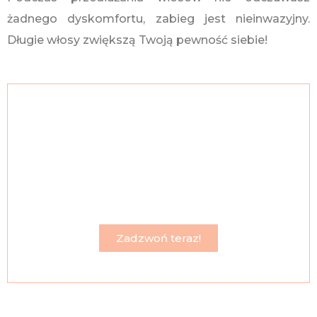
żadnego dyskomfortu, zabieg jest nieinwazyjny.
Długie włosy zwiększą Twoją pewność siebie!
Skontaktuj się ze mną, a w kilka
godzin będziesz mieć długie i
gęste włosy!
Miasto Cieszyn jest w terenie do którego mogę
przyjechać.
Zadzwoń teraz!